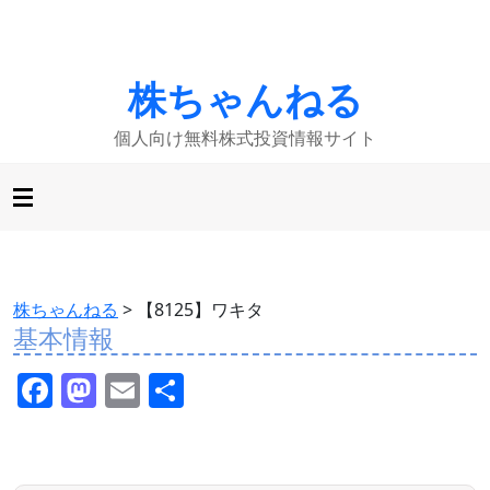
株ちゃんねる
個人向け無料株式投資情報サイト
株ちゃんねる
>
【8125】ワキタ
基本情報
F
M
E
共
a
a
m
有
c
st
ai