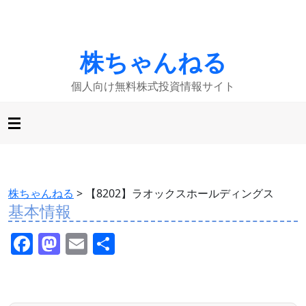
株ちゃんねる
個人向け無料株式投資情報サイト
株ちゃんねる
>
【8202】ラオックスホールディングス
基本情報
F
M
E
共
a
a
m
有
c
st
ai