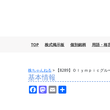
TOP
株式掲示板
個別銘柄
用語・格
株ちゃんねる
>
【8289】Ｏｌｙｍｐｉｃグル
基本情報
F
M
E
共
a
a
m
有
c
st
ai