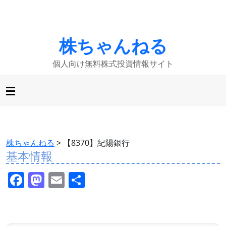
株ちゃんねる
個人向け無料株式投資情報サイト
株ちゃんねる
>
【8370】紀陽銀行
基本情報
F
M
E
共
a
a
m
有
c
st
ai