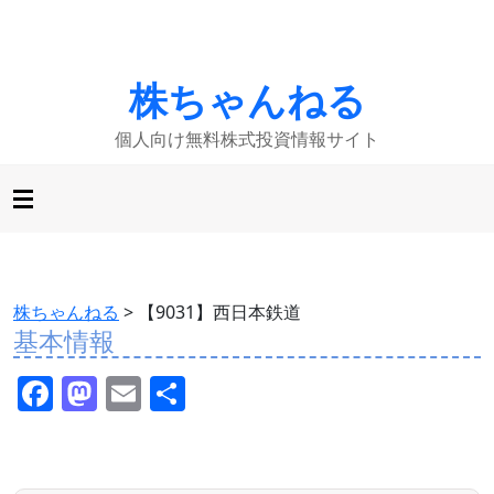
株ちゃんねる
個人向け無料株式投資情報サイト
株ちゃんねる
>
【9031】西日本鉄道
基本情報
F
M
E
共
a
a
m
有
c
st
ai