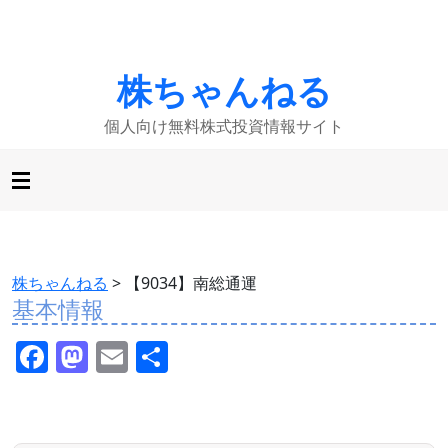
株ちゃんねる
個人向け無料株式投資情報サイト
株ちゃんねる
>
【9034】南総通運
基本情報
F
M
E
共
a
a
m
有
c
st
ai