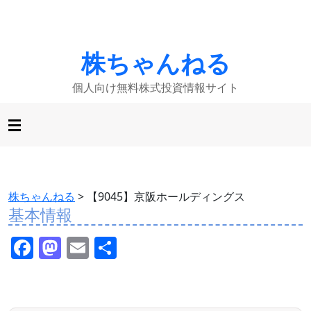
株ちゃんねる
個人向け無料株式投資情報サイト
株ちゃんねる
>
【9045】京阪ホールディングス
基本情報
F
M
E
共
a
a
m
有
c
st
ai