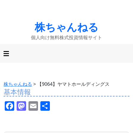
株ちゃんねる
個人向け無料株式投資情報サイト
株ちゃんねる
>
【9064】ヤマトホールディングス
基本情報
F
M
E
共
a
a
m
有
c
st
ai