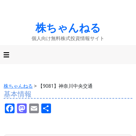
株ちゃんねる
個人向け無料株式投資情報サイト
株ちゃんねる
>
【9081】神奈川中央交通
基本情報
F
M
E
共
a
a
m
有
c
st
ai