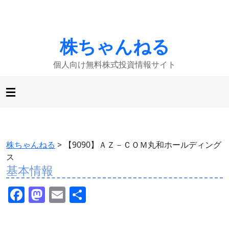
株ちゃんねる
個人向け無料株式投資情報サイト
株ちゃんねる
>
【9090】ＡＺ－ＣＯＭ丸和ホールディング
ス
基本情報
F
M
E
共
a
a
m
有
c
st
ai