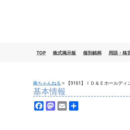
TOP
株式掲示板
個別銘柄
用語・格
株ちゃんねる
>
【9161】ＩＤ＆Ｅホールディ
基本情報
F
M
E
共
a
a
m
有
c
st
ai