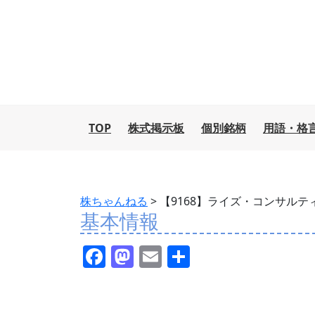
TOP
株式掲示板
個別銘柄
用語・格
株ちゃんねる
>
【9168】ライズ・コンサル
基本情報
F
M
E
共
a
a
m
有
c
st
ai