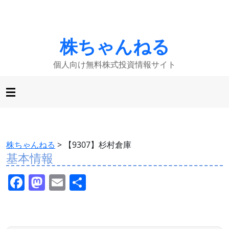
株ちゃんねる
個人向け無料株式投資情報サイト
株ちゃんねる
>
【9307】杉村倉庫
基本情報
F
M
E
共
a
a
m
有
c
st
ai