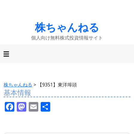
株ちゃんねる
個人向け無料株式投資情報サイト
株ちゃんねる
>
【9351】東洋埠頭
基本情報
F
M
E
共
a
a
m
有
c
st
ai