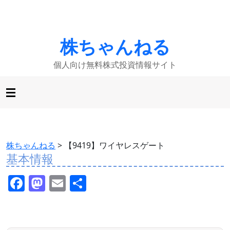
株ちゃんねる
個人向け無料株式投資情報サイト
株ちゃんねる
>
【9419】ワイヤレスゲート
基本情報
F
M
E
共
a
a
m
有
c
st
ai