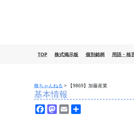
TOP
株式掲示板
個別銘柄
用語・格
株ちゃんねる
>
【9869】加藤産業
基本情報
F
M
E
共
a
a
m
有
c
st
ai