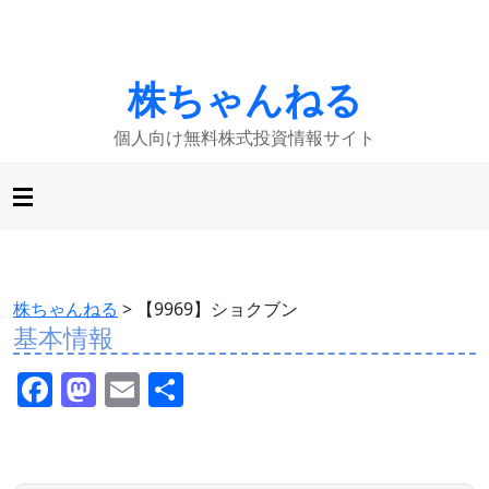
株ちゃんねる
個人向け無料株式投資情報サイト
株ちゃんねる
>
【9969】ショクブン
基本情報
F
M
E
共
a
a
m
有
c
st
ai