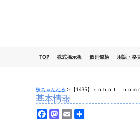
TOP
株式掲示板
個別銘柄
用語・格
株ちゃんねる
>
【1435】ｒｏｂｏｔ ｈｏｍ
基本情報
F
M
E
共
a
a
m
有
c
st
ai