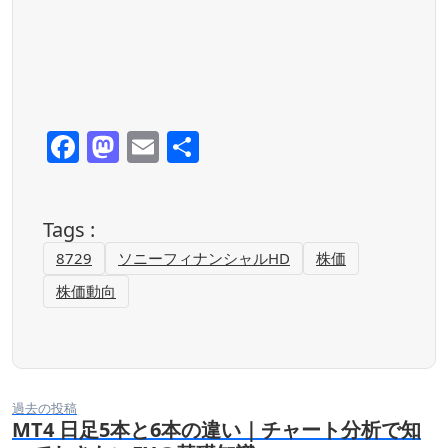
F
M
E
共
a
a
m
有
c
st
ai
Tags :
e
o
l
8729
ソニーフィナンシャルHD
株価
b
d
株価動向
o
o
o
n
k
過去の投稿
MT4 日足5本と6本の違い｜チャート分析で知