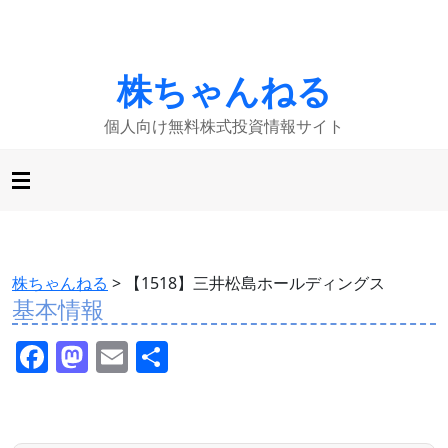
株ちゃんねる
個人向け無料株式投資情報サイト
株ちゃんねる
>
【1518】三井松島ホールディングス
基本情報
F
M
E
共
a
a
m
有
c
st
ai