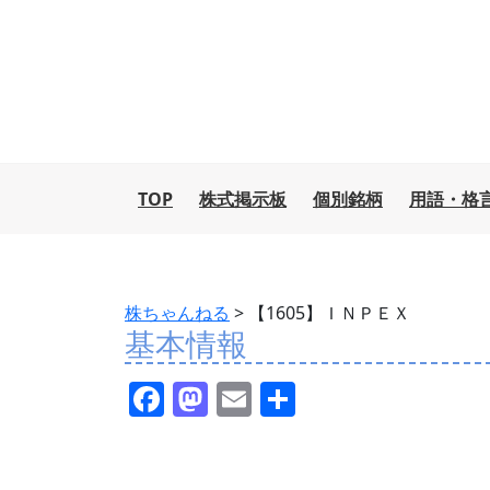
TOP
株式掲示板
個別銘柄
用語・格
株ちゃんねる
>
【1605】ＩＮＰＥＸ
基本情報
F
M
E
共
a
a
m
有
c
st
ai