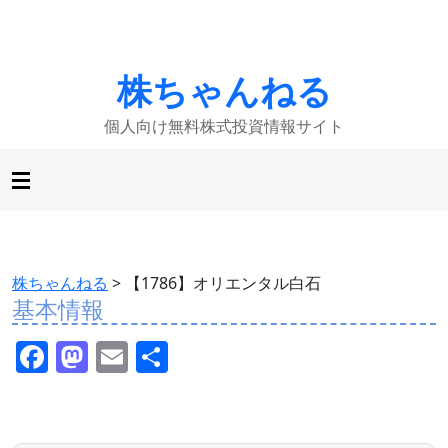
株ちゃんねる
個人向け無料株式投資情報サイト
株ちゃんねる
>
【1786】オリエンタル白石
基本情報
F
M
E
共
a
a
m
有
c
st
ai