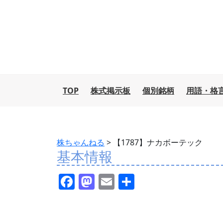
TOP
株式掲示板
個別銘柄
用語・格
株ちゃんねる
>
【1787】ナカボーテック
基本情報
F
M
E
共
a
a
m
有
c
st
ai