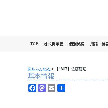
TOP
株式掲示板
個別銘柄
用語・格
株ちゃんねる
>
【1807】佐藤渡辺
基本情報
F
M
E
共
a
a
m
有
c
st
ai