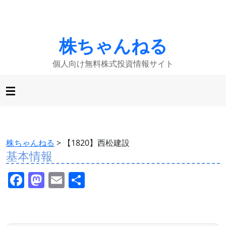
株ちゃんねる
個人向け無料株式投資情報サイト
株ちゃんねる
>
【1820】西松建設
基本情報
F
M
E
共
a
a
m
有
c
st
ai