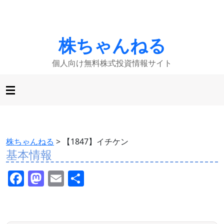
株ちゃんねる
個人向け無料株式投資情報サイト
株ちゃんねる
>
【1847】イチケン
基本情報
F
M
E
共
a
a
m
有
c
st
ai