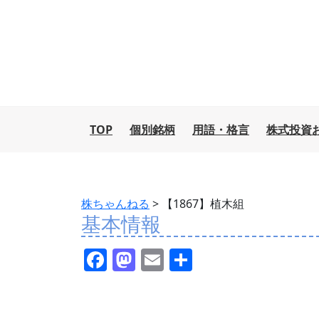
TOP
個別銘柄
用語・格言
株式投資
株ちゃんねる
>
【1867】植木組
基本情報
F
M
E
共
a
a
m
有
c
st
ai