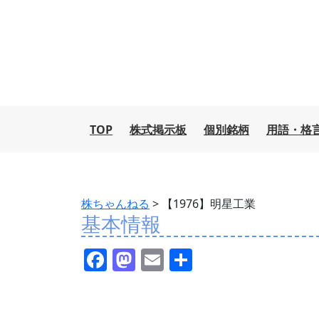
TOP
株式掲示板
個別銘柄
用語・格
株ちゃんねる
>
【1976】明星工業
基本情報
F
M
E
共
a
a
m
有
c
st
ai