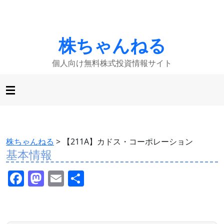
株ちゃんねる
個人向け無料株式投資情報サイト
株ちゃんねる
>
【211A】カドス・コーポレーション
基本情報
F
M
E
共
a
a
m
有
c
st
ai