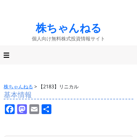
株ちゃんねる
個人向け無料株式投資情報サイト
株ちゃんねる
>
【2183】リニカル
基本情報
F
M
E
共
a
a
m
有
c
st
ai