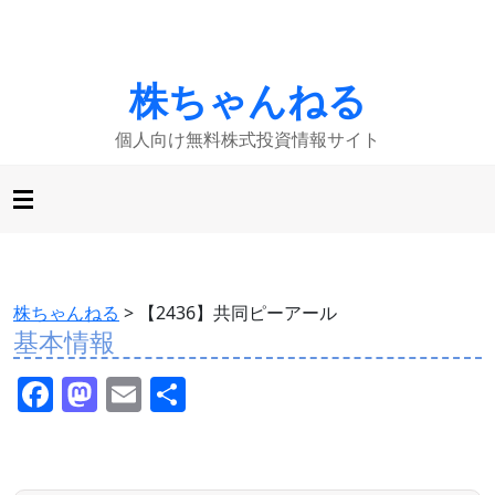
株ちゃんねる
個人向け無料株式投資情報サイト
株ちゃんねる
>
【2436】共同ピーアール
基本情報
F
M
E
共
a
a
m
有
c
st
ai