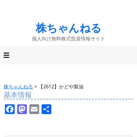
株ちゃんねる
個人向け無料株式投資情報サイト
株ちゃんねる
>
【2612】かどや製油
基本情報
F
M
E
共
a
a
m
有
c
st
ai