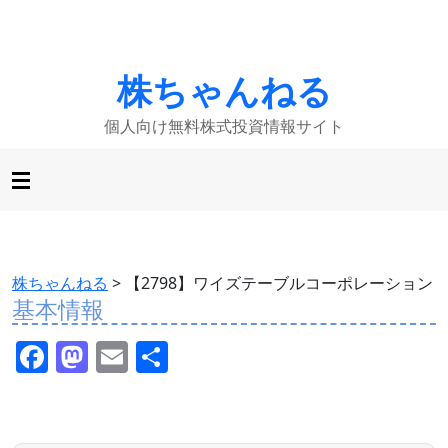
株ちゃんねる
個人向け無料株式投資情報サイト
株ちゃんねる
>
【2798】ワイズテーブルコーポレーション
基本情報
F
M
E
共
a
a
m
有
c
st
ai