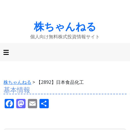
株ちゃんねる
個人向け無料株式投資情報サイト
株ちゃんねる
>
【2892】日本食品化工
基本情報
F
M
E
共
a
a
m
有
c
st
ai