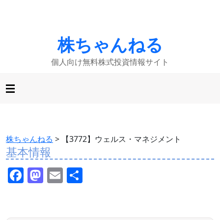
株ちゃんねる
個人向け無料株式投資情報サイト
株ちゃんねる
>
【3772】ウェルス・マネジメント
基本情報
F
M
E
共
a
a
m
有
c
st
ai