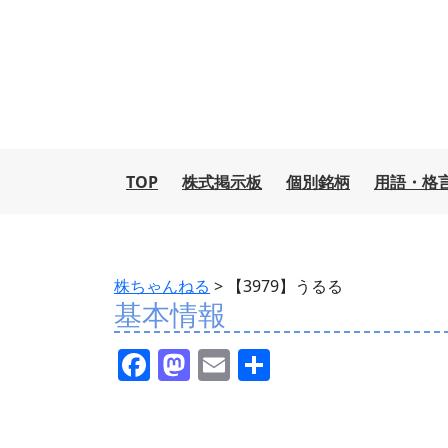
TOP
株式掲示板
個別銘柄
用語・格
株ちゃんねる
>
【3979】うるる
基本情報
F
M
E
共
a
a
m
有
c
st
ai