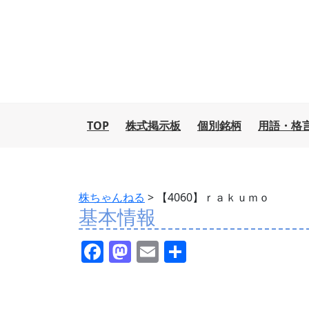
TOP
株式掲示板
個別銘柄
用語・格
株ちゃんねる
>
【4060】ｒａｋｕｍｏ
基本情報
F
M
E
共
a
a
m
有
c
st
ai