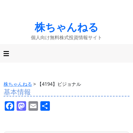
株ちゃんねる
個人向け無料株式投資情報サイト
株ちゃんねる
>
【4194】ビジョナル
基本情報
F
M
E
共
a
a
m
有
c
st
ai