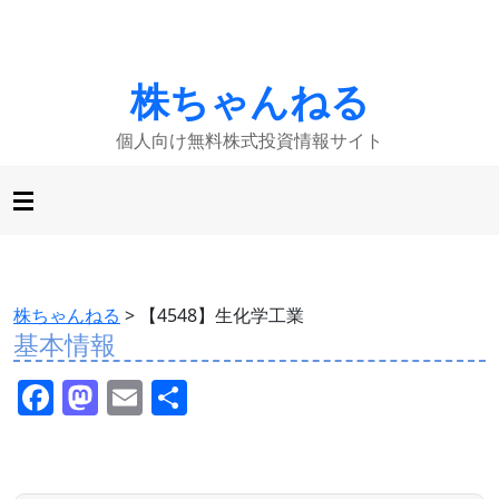
株ちゃんねる
個人向け無料株式投資情報サイト
株ちゃんねる
>
【4548】生化学工業
基本情報
F
M
E
共
a
a
m
有
c
st
ai