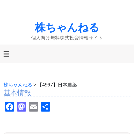
株ちゃんねる
個人向け無料株式投資情報サイト
株ちゃんねる
>
【4997】日本農薬
基本情報
F
M
E
共
a
a
m
有
c
st
ai