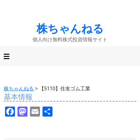
株ちゃんねる
個人向け無料株式投資情報サイト
株ちゃんねる
>
【5110】住友ゴム工業
基本情報
F
M
E
共
a
a
m
有
c
st
ai