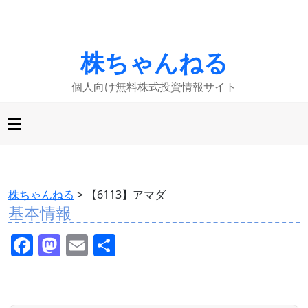
株ちゃんねる
個人向け無料株式投資情報サイト
株ちゃんねる
>
【6113】アマダ
基本情報
F
M
E
共
a
a
m
有
c
st
ai