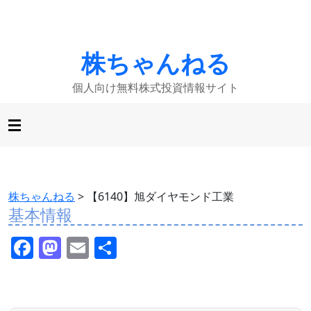
株ちゃんねる
個人向け無料株式投資情報サイト
株ちゃんねる
>
【6140】旭ダイヤモンド工業
基本情報
F
M
E
共
a
a
m
有
c
st
ai