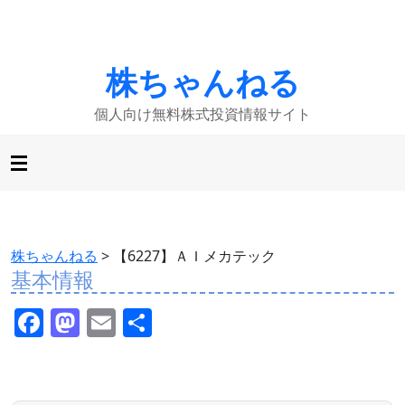
株ちゃんねる
個人向け無料株式投資情報サイト
株ちゃんねる
>
【6227】ＡＩメカテック
基本情報
F
M
E
共
a
a
m
有
c
st
ai