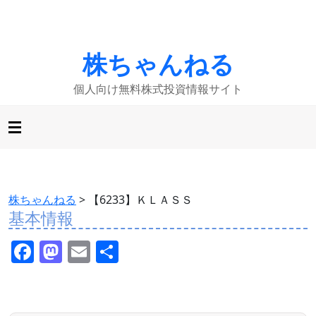
株ちゃんねる
個人向け無料株式投資情報サイト
株ちゃんねる
>
【6233】ＫＬＡＳＳ
基本情報
F
M
E
共
a
a
m
有
c
st
ai