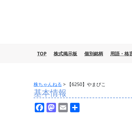
TOP
株式掲示板
個別銘柄
用語・格
株ちゃんねる
>
【6250】やまびこ
基本情報
F
M
E
共
a
a
m
有
c
st
ai