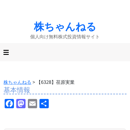
株ちゃんねる
個人向け無料株式投資情報サイト
株ちゃんねる
>
【6328】荏原実業
基本情報
F
M
E
共
a
a
m
有
c
st
ai