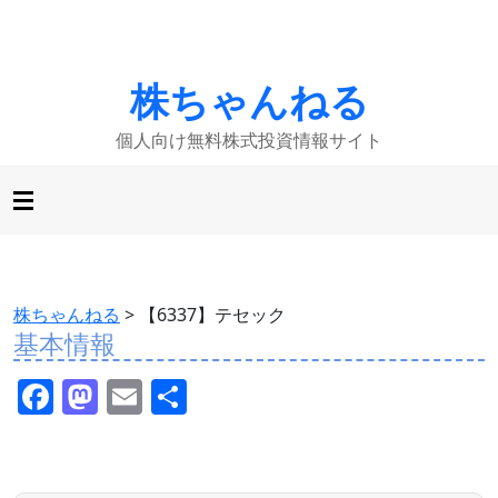
株ちゃんねる
個人向け無料株式投資情報サイト
株ちゃんねる
>
【6337】テセック
基本情報
F
M
E
共
a
a
m
有
c
st
ai