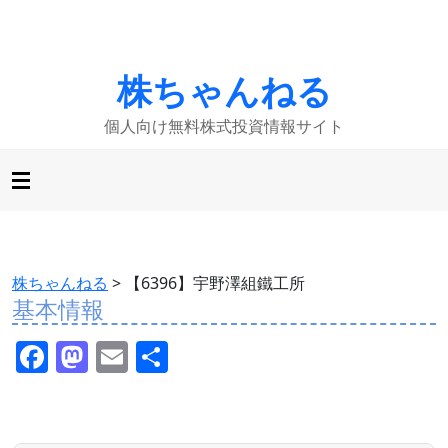
株ちゃんねる
個人向け無料株式投資情報サイト
株ちゃんねる
>
【6396】宇野澤組鐵工所
基本情報
F
M
E
共
a
a
m
有
c
st
ai