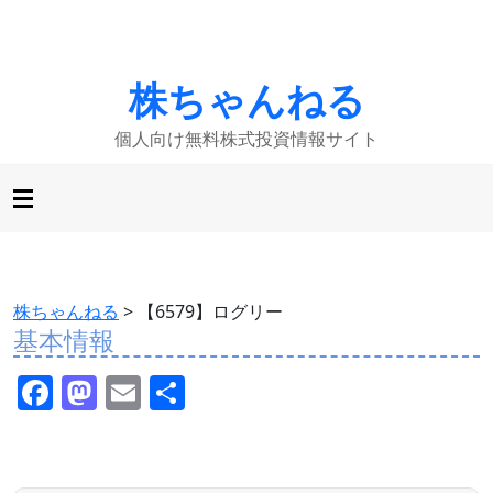
株ちゃんねる
個人向け無料株式投資情報サイト
株ちゃんねる
>
【6579】ログリー
基本情報
F
M
E
共
a
a
m
有
c
st
ai